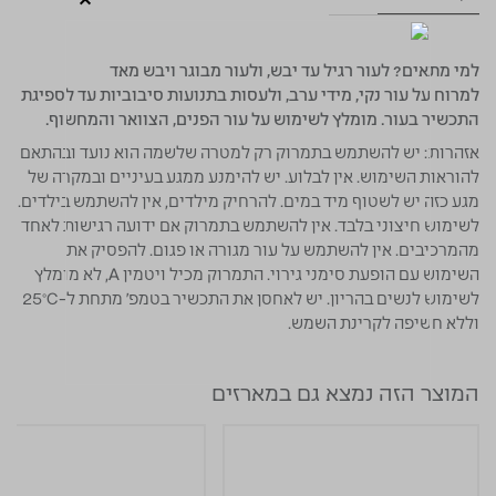
למי מתאים?
לעור רגיל עד יבש, ולעור מבוגר ויבש מאד
למרוח על עור נקי, מידי ערב, ולעסות בתנועות סיבוביות עד לספיגת
התכשיר בעור. מומלץ לשימוש על עור הפנים, הצוואר והמחשוף.
אזהרות:
יש להשתמש בתמרוק רק למטרה שלשמה הוא נועד ובהתאם
להוראות השימוש. אין לבלוע. יש להימנע ממגע בעיניים ובמקרה של
מגע כזה יש לשטוף מיד במים. להרחיק מילדים, אין להשתמש בילדים.
לשימוש חיצוני בלבד. אין להשתמש בתמרוק אם ידועה רגישות לאחד
מהמרכיבים. אין להשתמש על עור מגורה או פגום. להפסיק את
השימוש עם הופעת סימני גירוי. התמרוק מכיל ויטמין A, לא מומלץ
לשימוש לנשים בהריון. יש לאחסן את התכשיר בטמפ' מתחת ל-25°C
וללא חשיפה לקרינת השמש.
המוצר הזה נמצא גם במארזים