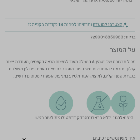
בתוקף עד 11/08/26 או עד גמר המלאי
הצטרפו למועדון
ותרוויחו לפחות
18
נקודות בקנייה זו
ברקוד:
7290013859983
על המוצר
מכיל תרכובת של ויטמין A היעילה מאוד לצמצום מראה הקמטים, מעודדת ייצור
קולגן ותורמת להתחדשות תאי העור. מועשר בחומצת האמינו פרולין משולבת
בנגזרת שמן דקלים, למיצוק העור ולסיוע במניעת הופעת קמטוטים חדשים.
היפואלרגני
ללא פראבנים
נבדק דרמטולוגית לעור רגיש
איך משתמשים
רכיבים