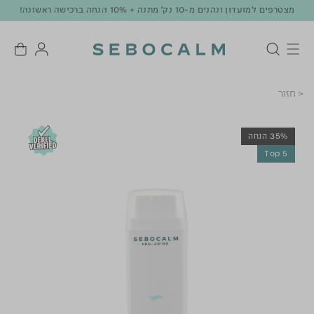
מצטרפים למועדון ונהנים מ-10 נק' מתנה + 10% הנחה ברכישה ראשונה!
< חזור
35% הנחה
Top 5