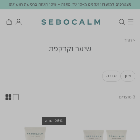
מצטרפים למועדון ונהנים מ-10 נק' מתנה + 10% הנחה ברכישה ראשונה!
< חזור
שיער וקרקפת
מיון
סדרה
3 מוצרים
25% הנחה