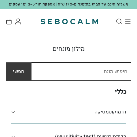
מצטרפים למועדון ונהנים מ-10 נק' מתנה + 10% הנחה ברכישה ראשונה!
מילון מונחים
חפשי
כללי
דרמוקוסמטיקה
בדיקת רגישות (sensitivity test)