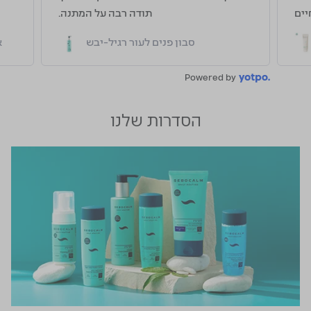
ד! 💜
בלחיים
!🙏
קרם לחות פלוס לעור רגיש
Powered by
הסדרות שלנו