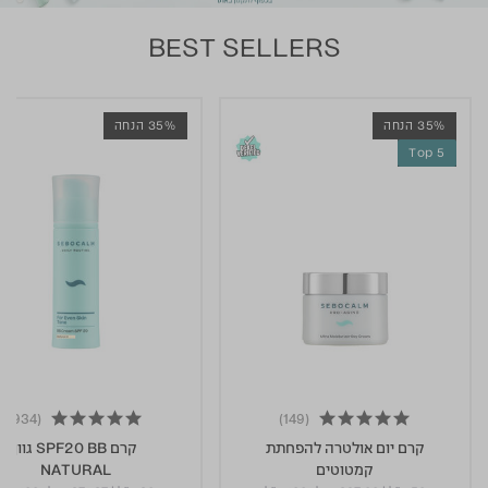
BEST SELLERS
35% הנחה
35% הנחה
Top 5
(934)
(149)
4.8 star rating
קרם יום אולטרה להפחתת
קרם SPF20 BB גוון
קמטוטים
NATURAL