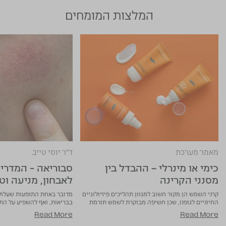
המלצות המומחים
מאמר מערכת
ד"ר יוסי טייב
כימי או מינרלי – ההבדל בין
סבוריאה - המדרי
מסנני הקרינה
לאבחון, מניעה וט
קרני השמש הן מקור חשוב למגוון תהליכים פיזיולוגיים
מדובר באחת התופעות שעלולו
החיוניים לגופנו, שכן חשיפה מבוקרת לשמש תורמת
בבריאות, ואף להשפיע על התפ
ליצירה של ויטמין D החשוב לבריאות העצמות
הבטחון העצמי
Read More
Read More
ולמערכת החיסון, ואף מסייעת לשיפור מצב הרוח