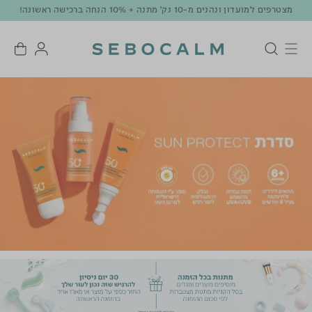
מצטרפים למועדון ונהנים מ-10 נק' מתנה + 10% הנחה ברכישה ראשונה!