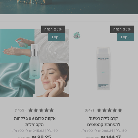
35% הנחה
25% הנחה
Top 5
Top 5
(1453)
(847)
4.9 star rating
4.8 star rating
קרם לילה רטינול
אקווה סרום 369 ללחות
להפחתת קמטוטים
מקסימלית
50 מ"ל
|
₪ 288.34
ל- 100 מ"ל
40 מ"ל
|
₪ 245.63
ל- 100 מ"ל
₪ 98.25
₪ 144.17
Price reduced from
to
Price reduced from
to