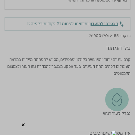
בתוקף עד 11/08/26 או עד גמר המלאי
הצטרפו למועדון
ותרוויחו לפחות
21
נקודות בקנייה זו
ברקוד:
7290017012155
על המוצר
קרם עיניים ייחודי המועשר בקולגן ופפטידים, מסייע להפחתה מיידית במראה
העיגולים הכהים תחת העיניים. בעל אפקט מצטבר להבהרת גוון העור ולצמצום
הקמטוטים.
נבדק לעור רגיש
איך משתמשים
רכיבים