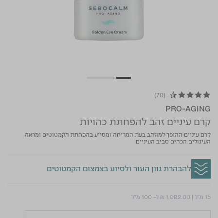
(70)
4.6 star rating
PRO-AGING
קרם עיניים זהב להפחתת כהויות
קרם עיניים ההופך למוזהב בעת המריחה ומסייע בהפחתת הקמטוטים ומראה
העיגולים הכהים סביב העיניים
להבהרת גוון העור ולסיוע בצמצום הקמטוטים
15 מ"ל
|
₪ 1,092.00
ל- 100 מ"ל