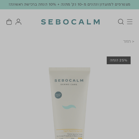
מצטרפים למועדון ונהנים מ-10 נק' מתנה + 10% הנחה ברכישה ראשונה!
< חזור
25% הנחה