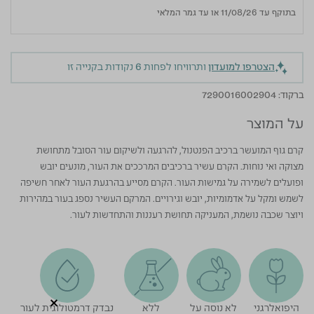
בתוקף עד 11/08/26 או עד גמר המלאי
הצטרפו למועדון
ותרוויחו לפחות
6
נקודות בקנייה זו
ברקוד:
7290016002904
על המוצר
קרם גוף המועשר ברכיב הפנטנול, להרגעה ולשיקום עור הסובל מתחושת
מצוקה ואי נוחות. הקרם עשיר ברכיבים המרככים את העור, מונעים יובש
ופועלים לשמירה על גמישות העור. הקרם מסייע בהרגעת העור לאחר חשיפה
לשמש ומקל על אדמומיות, יובש וגירויים. המרקם העשיר נספג בעור במהירות
ויוצר שכבה נושמת, המעניקה תחושת רעננות והתחדשות לעור.
היפואלרגני
לא נוסה על
ללא
נבדק דרמטולוגית לעור