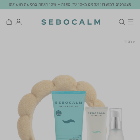
מצטרפים למועדון ונהנים מ-10 נק' מתנה + 10% הנחה ברכישה ראשונה!
< חזור