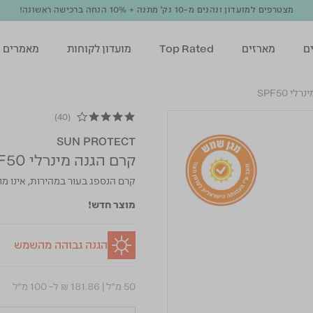
מצטרפים למועדון ונהנים מ-10 נק' מתנה + 10% הנחה ברכישה ראשונה!
ם
מארזים
Top Rated
מועדון לקוחות
מאמרים
י SPF50
(40)
4.1 star rating
SUN PROTECT
קרם הגנה מינרלי SPF50
קרם הנספג בעור במהירות, אינו מו
מוצר חדש!
הגנה גבוהה מהשמש
50 מ"ל
|
₪ 181.86
ל- 100 מ"ל