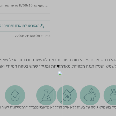
בתוקף עד 11/08/26 או עד גמר המלאי
הצטרפו למועדון
ותרוויחו 
ברקוד:
7290121164108
המלח השומרים על הלחות בעור ותורמת לגמישותו ורכותו. מכיל שמני
ש יעניק הגנה מכוויות, מאדמומיות ומנזקי שמש בטווח המיידי ואף 
יל בושם
לא נוסה על בע"ח
ללא אלכוהול
ללא פראבנים
נבדק דרמטולוגית לעור ר