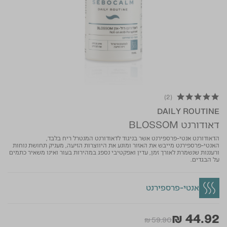
(2)
5.0 star rating
DAILY ROUTINE
דאודורנט BLOSSOM
הדאודורנט אנטי-פרספירנט אשר בניגוד לדאודורנט המנטרל ריח בלבד,
האנטי-פרספירנט מייבש את האזור ומונע את היווצרות הזיעה, מעניק תחושת נוחות
ורעננות שנשמרת לאורך זמן, עדין ואפקטיבי נספג במהירות בעור ואינו משאיר כתמים
על הבגדים.
אנטי-פרספירנט
₪ 44.92
Price reduced from
to
₪ 59.90