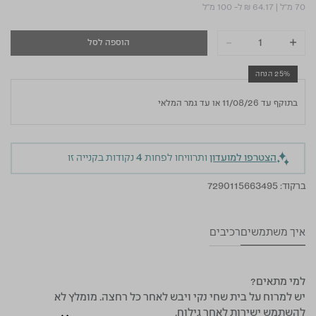
70 מ"ל
|
₪ 64.17
ל- 100 מ"ל
-
+
הוספה לסל
25% הנחה
בתוקף עד 11/08/26 או עד גמר המלאי
הצטרפו למועדון
ותרוויחו לפחות
4
נקודות בקנייה זו
ברקוד:
7290115663495
איך משתמשים
רכיבים
למי מתאים?
יש למרוח על בית שחי נקי ויבש לאחר כל רחצה. מומלץ לא
להשתמש ישירות לאחר גילוח.