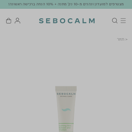
מצטרפים למועדון ונהנים מ-10 נק' מתנה + 10% הנחה ברכישה ראשונה!
< חזור