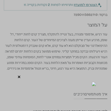
הצטרפו למועדון
ותרוויחו לפחות
2
נקודות בקנייה זו
ברקוד:
7290115662719
על המוצר
עור רגיש, אדמומי ומגורה, בעל נטייה להתקלף, מצריך קרם לחות ייחודי, דל
שומן, מרגיע ועדין שייתן מענה לצרכים המיוחדים של העור. קרם הלחות
ההיפואלרגני של סבוקלם הוא לא עוד קרם, אלא קרם שנבדק דרמטולוגית לעור
רגיש ויעילותו נבדקה במחקר קליני. שימוש ממושך בקרם הלחות יתרום למראה
העור והרגעתו. הקרם מכיל תמציות צמחים אוגרי לחות, הסופחות עודפי שומן,
מכווצות נקבוביות ושומרות על מאזן הלחות בעור. הקרם נספג במהירות ומונע
שמנוניות וברק. התוצאה היא עור רגוע, חיוני, בריא ונטול אדמומיות או גירויים.
איך משתמשים
רכיבים