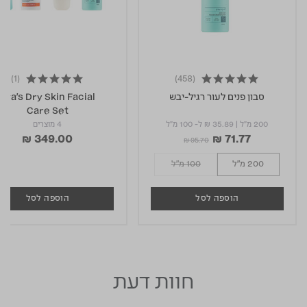
(1)
(458)
4.8 star rating
סבון פנים לעור רגיל-יבש
Aya’s Dry Skin Facial
Care Set
200 מ"ל
|
₪ 35.89
ל- 100 מ"ל
4 מוצרים
₪ 349.00
₪ 71.77
Price reduced from
to
₪ 95.70
200 מ"ל
100 מ"ל
הוספה לסל
הוספה לסל
חוות דעת