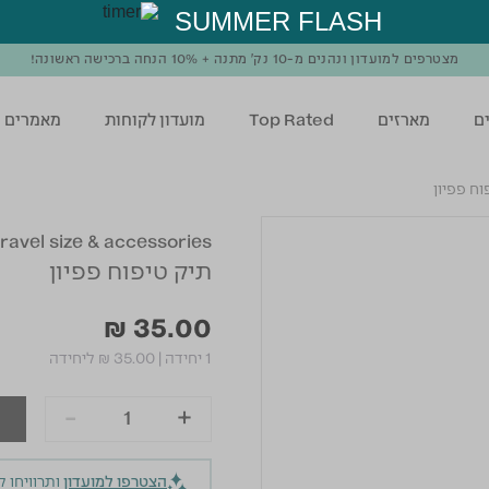
SUMMER FLASH
מצטרפים למועדון ונהנים מ-10 נק' מתנה + 10% הנחה ברכישה ראשונה!
ם
מארזים
Top Rated
מועדון לקוחות
מאמרים
וח פפיון
travel size & accessories
תיק טיפוח פפיון
₪ 35.00
1 יחידה
|
₪ 35.00
ליחידה
-
+
הצטרפו למועדון
ותרוויחו 