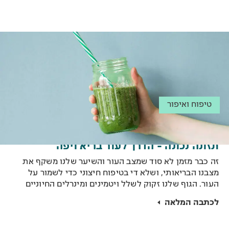
שיער אינטנסיבי תוך שימוש במייבשי שיער, תוספות שיער
החלקות וכדומה, 98% מהגברים הקרחים מתקרחים בשל
נטייה גנטית.
טיפוח ואיפור
תזונה נכונה - הדרך לעור בריא ויפה
זה כבר מזמן לא סוד שמצב העור והשיער שלנו משקף את
מצבנו הבריאותי, ושלא די בטיפוח חיצוני כדי לשמור על
העור. הגוף שלנו זקוק לשלל ויטמינים ומינרלים החיוניים
לבריאותו, תוסף מזון לעור בריא, היא אחת הדרכים
לכתבה המלאה
האידיאליות לספק לו אותם.