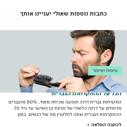
כתבות נוספות שאולי יעניינו אותך
טיפוח ואיפור
הכל על ההתקרחות הגברית
התקרחות גברית הינה תופעה שכיחה מאוד, 80% מהגברים
מדווחים על דרגה כלשהי של נסיגת קו השיער עד גיל 70.
ההתקרחות הגברית שונה לחלוטין מזו של הנשים. בזמן
שנשים סובלות מנשירת שיער בשל גנטיקה, בעיות
לכתבה המלאה
הורמונליות ואורח החיים המודרני שכולל תזונה לקויה, עיצוב