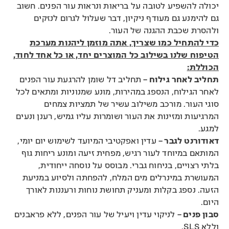
יכולה להשפיע לטובה על בריאות ונראות עור הפנים. חשוב
גם להימנע גם מעודף ניקיון, דבר שעלול לגרום לנזקים
ולהסרת שכבת ההגנה של העור.
כדי להתחיל כמו שצריך, אתה מוזמן ליהנות מערכת
הטיפוח שלנו בשילוב כל המוצרים יחד, או כל אחד לחוד,
הכוללת:
תחליב לאחר גילוח
– תחליב דל שומן להרגעת עור הפנים
לאחר הגילוח, הנספג במהירות, מונע שמנוניות ומתאים לכל
סוגי העור. מורכב משילוב עשיר של תמציות צמחים
המרגיעות ומזינות את העור ושומרות עליו גמיש, רענן ונעים
למגע.
דאודורנט לגבר
– עדין ואפקטיבי המיועד לשימוש יום יומי,
המותאם במיוחד לעור רגיש, מפחית זיעה ומונע ריחות גוף
בלתי רצויים, בניחוח גברי. מבוסס על נוסחה ייחודית,
המעושרת במינרלים מים המלח, להפחתה ולסיוע במניעת
הזעה. נספג בקלות ומעניק תחושת נוחות ורעננות לאורך
היום.
סבון פנים
– לניקוי עדין ויעיל של עור הפנים, ללא פראבנים
וללא SLS.