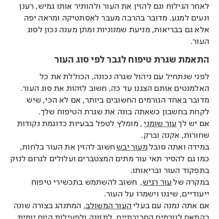
לאחר הגילוח וגם להזין את העור ולהותיר אותו גמיש, רענן
ונעים למגע. מדובר בהרבה מעבר לאסתטיקה ומראה יפה
אלא גם בבריאות, מניעת שמנוניות ומתן מענה נכון לסוג
העור.
התאמת שגרת טיפוח לגבר לפי סוג העור
לפני שנתחיל עם ניהול שגרה נכונה, הכוללת את כל
האלמנטים אותם הצגנו עד כה, חשוב לזהות את סוג העור.
מדובר באחד הגורמים החשובים ביותר, אם לא הכי, שיש
לקחת בחשבון כשאתה בונה את שגרת הטיפוח שלך.
אם יש לך
עור שומני
, מומלץ לטפל בבעיות כדוגמת נקודות
שחורות, אקנה וברק.
במידה ואתה סובל
מעור
יבש
חשוב להזין את העור בלחות,
כמו גם להסיר תאי עור מתים המצטברים ועלולים לגרום לנזק
בתפקוד העור ובריאותו.
במקרה של
עור רגיש
, חשוב להשתמש בתכשירי טיפוח
ייעודיים, שיגנו וישמרו על העור.
אם אתה נמנה עם בעלי
העור המשולב
, המתנהג בצורה שונה
בהתאם לגורמים הסביבתיים, לתזונה ולפעילות היום יומית,