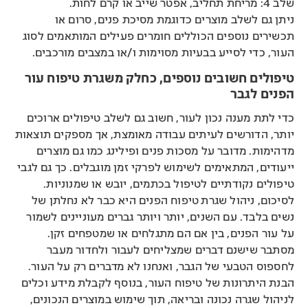
שלב 4: מריחת תחליב, אפטר שייב או קרם לחות.
ניתן גם לשלב מוצרים כדוגמת מסיכת פנים, סרום או
תכשירים נוספים הכוללים חומרים פעילים המותאמים לסוג
העור, כדי לסייע בבעיות מסוימות ו/או במצבים מורכבים.
טיפולים חשובים נוספים, כחלק משגרת טיפוח עור
הפנים לגבר
כדי לתת מענה נכון לעור, חשוב גם לשלב טיפולים ארוכים
יותר, הדורשים לעיתים עבודה מאומצת, אך מספקים תוצאות
מדהימות. מדובר על מסכות פנים ופילינג כמו גם מוצרים
ייעודים, המתאימים לשימוש לפרקי זמן מוגבלים. כך גם לגבי
טיפולים נקודתיים לטיפול בכתמים, יובש או שמנוניות.
לסיכום, ניהול שגרת טיפוח הפנים היא כבר לא נחלתן של
נשים בלבד. עם השנים, יותר ויותר גברים מעוניינים לשמור
על עור הפנים, בין אם הם מתגלחים או שמטפחים זקן.
מסתבר שישנם דברים שמצליחים לעבור ולחדור מעבר
לחספוס הטבעי של הגבר, ואנחנו לא מדברים רק על העור.
הבנת היתרונות של טיפוח העור, בנוסף לקבלת מידע וכלים
לניהול שגרה נכונה ובריאה, תוך שימוש במוצרים הנכונים,