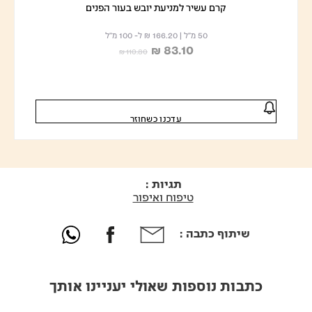
קרם עשיר למניעת יובש בעור הפנים
50 מ"ל
|
₪ 166.20
ל- 100 מ"ל
₪ 83.10
Price reduced from
to
₪ 110.80
עדכנו כשחוזר
תגיות :
טיפוח ואיפור
שיתוף כתבה :
כתבות נוספות שאולי יעניינו אותך