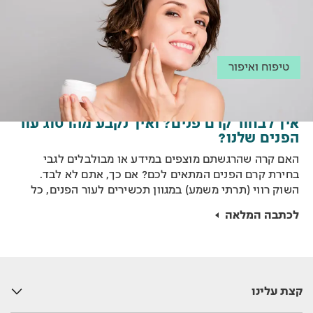
טיפוח ואיפור
איך לבחור קרם פנים? ואיך נקבע מהו סוג עור
הפנים שלנו?
האם קרה שהרגשתם מוצפים במידע או מבולבלים לגבי
בחירת קרם הפנים המתאים לכם? אם כך, אתם לא לבד.
השוק רווי (תרתי משמע) במגוון תכשירים לעור הפנים, כל
אחד וההבטחה שלו. אז מה העור שלכם באמת צריך? קבלו
לכתבה המלאה
מאיתנו מידע חשוב בנושא, כולל טיפים לבחירת קרם פנים,
הסבר מפורט מה ההבדל בין קרם יום לקרם לילה ומה
המשמעות של קרם לפנים לנערות.
קצת עלינו