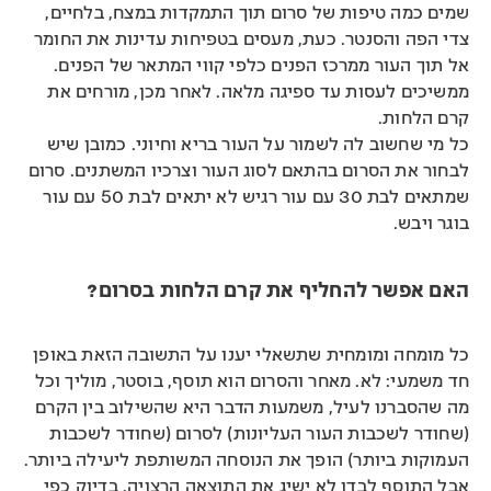
שמים כמה טיפות של סרום תוך התמקדות במצח, בלחיים,
צדי הפה והסנטר. כעת, מעסים בטפיחות עדינות את החומר
אל תוך העור ממרכז הפנים כלפי קווי המתאר של הפנים.
ממשיכים לעסות עד ספיגה מלאה. לאחר מכן, מורחים את
קרם הלחות.
כל מי שחשוב לה לשמור על העור בריא וחיוני. כמובן שיש
לבחור את הסרום בהתאם לסוג העור וצרכיו המשתנים. סרום
שמתאים לבת 30 עם עור רגיש לא יתאים לבת 50 עם עור
בוגר ויבש.
האם אפשר להחליף את קרם הלחות בסרום?
כל מומחה ומומחית שתשאלי יענו על התשובה הזאת באופן
חד משמעי: לא. מאחר והסרום הוא תוסף, בוסטר, מוליך וכל
מה שהסברנו לעיל, משמעות הדבר היא שהשילוב בין הקרם
(שחודר לשכבות העור העליונות) לסרום (שחודר לשכבות
העמוקות ביותר) הופך את הנוסחה המשותפת ליעילה ביותר.
אבל התוסף לבדו לא ישיג את התוצאה הרצויה, בדיוק כפי