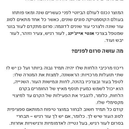
המוצר נכנס לעולם הביוטי לפני כעשרים שנה ומאז פותחו
בעולם הקוסמטיקה סוגים שונים, כאשר כל אחד מתאים לסוג
עור שונה ולצרכי עור שונים לדוגמה: סרום מתקדם לעור בוגר
שמטפל בצרכי
אנטי אייג’ינג
, לעור רגיש, צעיר וזוהר, לעור
יבש ועוד.
מה עושה סרום לפנים?
ריכוז מרכיבי הלחות שלו יהיה תמיד גבוה ביותר ועל כן יש לו
שתי תועלות מרכזיות: הראשונה, למצות את המטרה שלו:
לטפל בעור ובצרכיו בהזנה, לחות וגמישות העור. השנייה,
הוא יכול לשמש כמעין תוסף מאיץ של החומרים בקרם
הלחות, כלומר, להגביר את הפעילות של הקרם עד למיצוי
מקסימלי שלו.
קודם כל תמיד חשוב לבחור במוצר טיפוח המותאם ספציפית
לסוג העור שיש לך. כלומר, אם יש לך עור רגיש – תבחרי
בסרום לעור רגיש, בעל נטייה לאדמומיות ורגישויות אחרות.