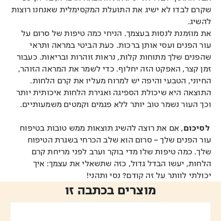
שקרם לבדו לא ישיג את התועלת המקסימלית שאנחנו רוצות
להשיג.
את מוזמנת לנסות בעצמך. הניחי כמה טיפות של סרום על
עור הפנים ועסי אותן ברכות. כעת הביטי במראה ותראי
שהפנים שלך מתוחות קלות, נראות זוהרות ובריאות. כעבור
זמן קצר, האפקט הזה יחלוף. כדי לשמר את המראה הזוהר,
החיוני, הטבעי והיפה יש למרוח מעליו את קרם הלחות.
התוצאה היא שיכולת הספיגה ואגירת הלחות איכותית יותר
וכך העור נשמר טוב יותר ללא פגמים וקמטים משמעותיים.
לסיכום
, אם את רוצה להשיג תוצאות ממש טובות בטיפוח
עור הפנים שלך – סרום הוא שלב הכרחי בשגרת הטיפוח
שלך. כמה טיפות שלו מדי בוקר וערב לפני מריחת קרם
הלחות, יעשו הבדל גדול, כזה שתשאלי את עצמך: איך
יכולתי לוותר על זה קודם? נסי ותהני!
מוצרים בכתבה זו