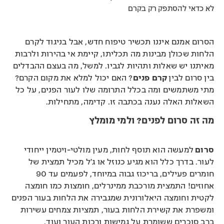
לא כדאי להסתפק רק בקרם
הסרום אמנם איננו תכשיר טיפוח חדש, אבל בניגוד לקרם
הלחות שכולן מבינות מה תכליתו, קיימת אי בהירות ולרבות
מאיתנו יש שאלות ותהיות לגביו. למשל, מה בעצם ההבדלים
בין סרום לבין
קרם פנים
? האם יכול למלא את מקום הקרם?
מתי משתמשים ומה בכלל התרומה שלו לעור הפנים, על כל
השאלות האלה נענה בכתבה זו. קדימה, מתחילות.
מה זה סרום לפנים? ולמי מומלץ
סרום
למעשה הוא תוסף לחות, מעין מולטי-ויטמין ייחודי
לעור. בדרך כלל הוא מגיע כנוזל או ג’ל מכיל תמצית של
חומרים פעילים, בריכוז גבוה במיוחד, לפעמים עד 90
אחוזים! התמצית מורכבת ממינרלים, חומצות כמו חומצה
לקטית וחומצה היאלורונית שמגבירה את הלחות בעור הפנים
ומשפרת את קשירת הלחות בעור, תמציות צמחים עשירות
ברב סוכרים ששומרת על גמישות ורכות העור ועוד.