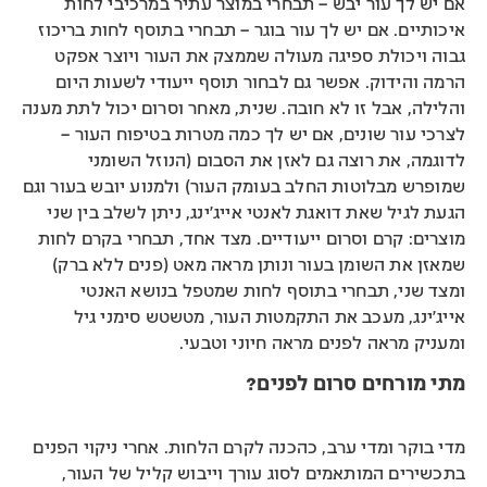
אם יש לך עור יבש – תבחרי במוצר עתיר במרכיבי לחות
איכותיים. אם יש לך עור בוגר – תבחרי בתוסף לחות בריכוז
גבוה ויכולת ספיגה מעולה שממצק את העור ויוצר אפקט
הרמה והידוק. אפשר גם לבחור תוסף ייעודי לשעות היום
והלילה, אבל זו לא חובה. שנית, מאחר וסרום יכול לתת מענה
לצרכי עור שונים, אם יש לך כמה מטרות בטיפוח העור –
לדוגמה, את רוצה גם לאזן את הסבום (הנוזל השומני
שמופרש מבלוטות החלב בעומק העור) ולמנוע יובש בעור וגם
הגעת לגיל שאת דואגת לאנטי אייג’ינג, ניתן לשלב בין שני
מוצרים: קרם וסרום ייעודיים. מצד אחד, תבחרי בקרם לחות
שמאזן את השומן בעור ונותן מראה מאט (פנים ללא ברק)
ומצד שני, תבחרי בתוסף לחות שמטפל בנושא האנטי
אייג’ינג, מעכב את התקמטות העור, מטשטש סימני גיל
ומעניק מראה לפנים מראה חיוני וטבעי.
מתי מורחים סרום לפנים?
מדי בוקר ומדי ערב, כהכנה לקרם הלחות. אחרי ניקוי הפנים
בתכשירים המותאמים לסוג עורך וייבוש קליל של העור,