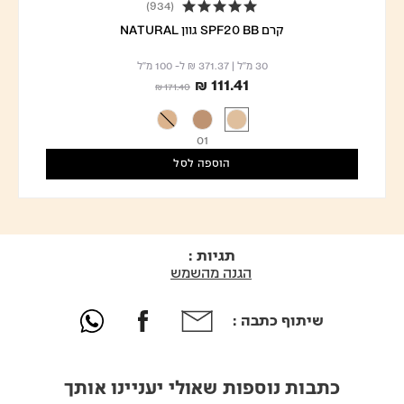
(934)
4.8 star rating
קרם SPF20 BB גוון NATURAL
30 מ"ל
|
₪ 371.37
ל- 100 מ"ל
₪ 111.41
Price reduced from
to
₪ 171.40
01
הוספה לסל
תגיות :
הגנה מהשמש
שיתוף כתבה :
כתבות נוספות שאולי יעניינו אותך