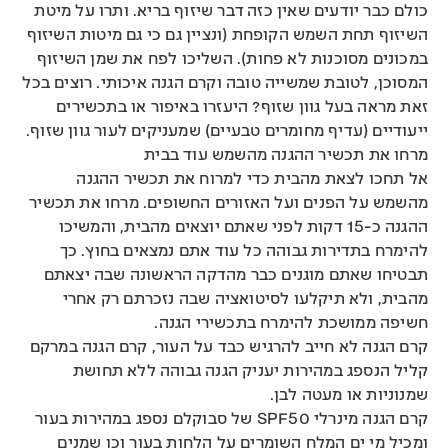
כולם כבר יודעים שאין כזה דבר שיזוף בריא. ותרו על מיטת
השיזוף תחת השמש הקופחת (ונציין גם כי גם מיטות השיזוף
במכונים מסוכנות לא פחות). השליכו לפח את שמן השיזוף
המסוכן, לטובת שמשייה טובה וקרם הגנה איכותי. רוצים בכל
זאת מראה בעל גוון שזוף? היעזרו באיפור או בתכשירים
ייעודיים (עדיף מחומרים טבעיים) שמעניקים לעור גוון שזוף.
מרחו את תכשיר ההגנה מהשמש עוד בבית
אל תחכו לצאת מהבית כדי למרוח את תכשיר ההגנה
מהשמש על הפנים ועל האזורים החשופים. מרחו את תכשיר
ההגנה כ-15 דקות לפני שאתם יוצאים מהבית, והמשיכו
להימרח בתדירות גבוהה כל עוד אתם נמצאים בחוץ. כך
תבטיחו שאתם מוגנים כבר מהדקה הראשונה שבה יצאתם
מהבית, ולא תיקלעו לסיטואציה שבה נזכרתם רק אחרי
חשיפה ממושכת להימרח בתכשירי הגנה.
קרם הגנה לא חייב להרגיש כבד על העור, קרם הגנה במרקם
קליל הנספג במהירות יעניק הגנה גבוהה ללא תחושת
שמנוניות או מעטה לבן.
קרם הגנה מינרלי SPF50 של סבוקלם נספג במהירות בעור
ומכיל מי ים המלח השומרים על הלחות בעור וכן שמנים