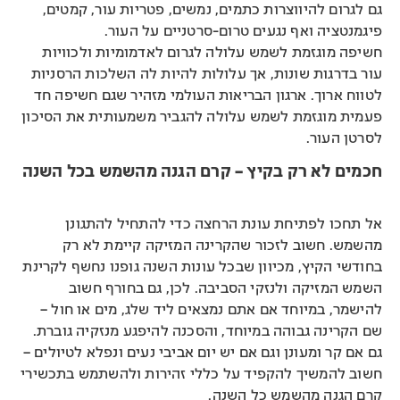
גם לגרום להיווצרות כתמים, נמשים, פטריות עור, קמטים,
פיגמנטציה ואף נגעים טרום-סרטניים על העור.
חשיפה מוגזמת לשמש עלולה לגרום לאדמומיות ולכוויות
עור בדרגות שונות, אך עלולות להיות לה השלכות הרסניות
לטווח ארוך. ארגון הבריאות העולמי מזהיר שגם חשיפה חד
פעמית מוגזמת לשמש עלולה להגביר משמעותית את הסיכון
לסרטן העור.
חכמים לא רק בקיץ – קרם הגנה מהשמש בכל השנה
אל תחכו לפתיחת עונת הרחצה כדי להתחיל להתגונן
מהשמש. חשוב לזכור שהקרינה המזיקה קיימת לא רק
בחודשי הקיץ, מכיוון שבכל עונות השנה גופנו נחשף לקרינת
השמש המזיקה ולנזקי הסביבה. לכן, גם בחורף חשוב
להישמר, במיוחד אם אתם נמצאים ליד שלג, מים או חול –
שם הקרינה גבוהה במיוחד, והסכנה להיפגע מנזקיה גוברת.
גם אם קר ומעונן וגם אם יש יום אביבי נעים ונפלא לטיולים –
חשוב להמשיך להקפיד על כללי זהירות ולהשתמש בתכשירי
קרם הגנה מהשמש כל השנה.