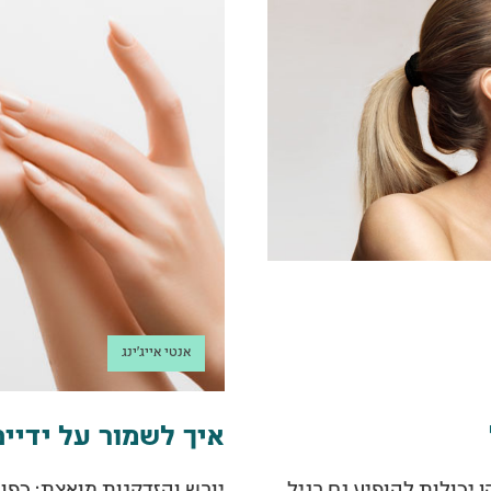
אנטי אייג'ינג
איך לשמור על ידיי
יכולות להופיע גם בגיל
יובש והזדקנות מואצת: כפות