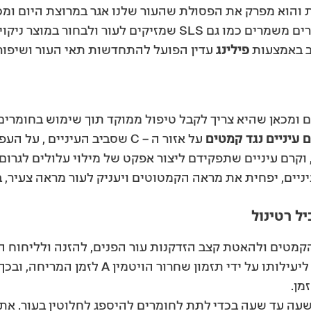
ת והוא מפרק את הפסולת שהעור שלנו אגר במרוצת היום ומכ
במוצר ניקוי שאינו מכיל אלכוהול או חומרים משמרים כמו גם SLS ש
טב באמצעות
פילינג
עדין הפועל להתחדשות תאי העור ושיפור 
ים ומכאן שהיא צריך לקבל טיפול ממוקד תוך שימוש בחומרים 
 עיניים נגד קמטים
על אזור ה – C שסביב העיניים
, וקרם עיניים שתפקידם ליצור אפקט של מילוי עלולים לגרום
ניים, יפחית את מראה הקמטוטים ויעניק לעור מראה צעיר, 
ל רטינול
 מראה הקמטים ולהאטת קצב הזדקנות עור הפנים, להזנה ולליחוח
מיקרו-קפסולות הרטינול בקרם, תורמות ליעילותו 
מן.
עה עד שעה בכדי לתת לחומרים להיספג לחלוטין בעור. את 