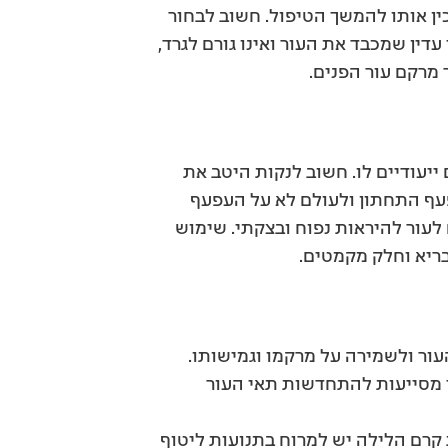
ין אותו להמשך הטיפול. חשוב לבחור
מזיקים לעור ולבחור במוצר ניקוי עדין שמכבד את העור ואינו גורם לגרד,
מרקם עור הפנים.
ייעודיים לו. חשוב לנקות היטב את
 , על העפעף התחתון ולעולם לא על העפעף
 לעור להיראות נפוח ובצקתי. שימוש
בריא וחלק מקמטים.
 העור ולשמירה על מרקמו וגמישותו.
על ידי תזמון שחרור הויטמין A לזמן המריחה, ובכך מסייעות להתחדשות תאי העור
קרם הלילה יש למרוח בתנועות ליטוף