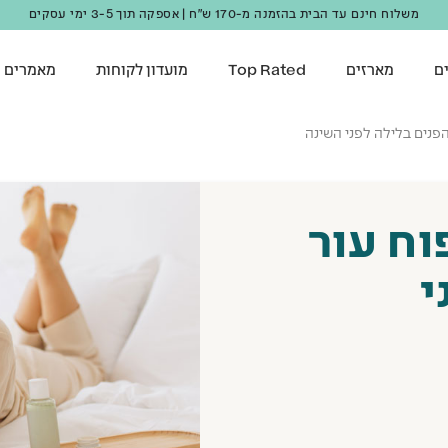
מצטרפים למועדון ונהנים מ-10 נק' מתנה + 10% הנחה ברכישה ראשונה!
ם
מארזים
Top Rated
מועדון לקוחות
מאמרים
פנים בלילה לפני השינה
וח עור
י