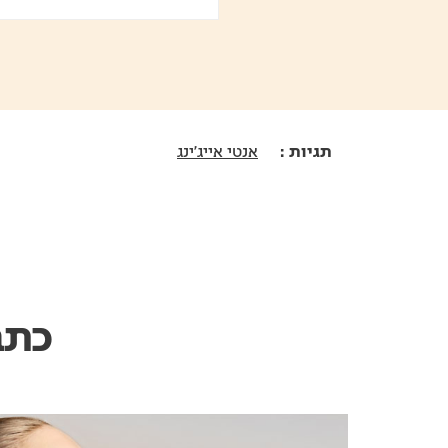
תגיות :
אנטי אייג'ינג
כתב