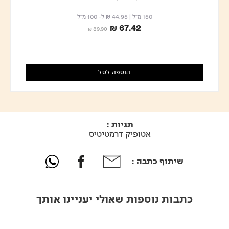
150 מ"ל
|
₪ 44.95
ל- 100 מ"ל
₪ 67.42
Price reduced from
to
₪ 89.90
הוספה לסל
תגיות :
אטופיק דרמטיטיס
שיתוף כתבה :
כתבות נוספות שאולי יעניינו אותך