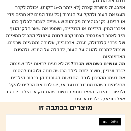
רחצו את התינוק.
אמבטיה פושרת קצרה (לא יותר מ-5 דקות), יכולה לקרר
מעט את העור ולהקל על הגירוד (כל עוד המים לא חמים מדי
או קרים). נקו בזהירות מקומות שעשויים לצבור לכלוך כמו
איברי המין, הידיים או הרגליים, ושטפו את שאר חלקי הגוף.
מיד לאחר האמבטיה מרחו
קרם לחות טיפולי
המכיל תמציות
של פרחי קלנדולה, יערה, ארכובית, אלוורה ותמציות שרפים,
שיכול לתרום להגנה על העור, להקלה על היובש ולהפגת
האדמומיות.
מה עושים כשממש מגרד?
זה לא נעים לראות ילד שמנסה
לגרד ועדיין, חשוב לתת לילד הרגשה נוחה ולנסות להסיח
את דעתו מהרצון לגרד. החדשות הטובות הן כי רוב הילדים
מחלימים כשהם מתבגרים ועד אז, יש לכם את הכלים להקל
ולעזור. במידה והמצב מחמיר חשוב שהתינוק או הילד ייבדקו
אצל רופא/ה ילדים או עור.
מוצרים בכתבה זו
25% הנחה