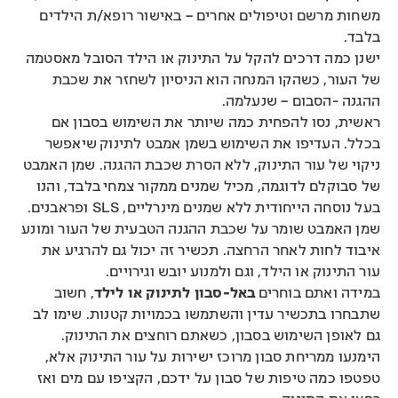
משחות מרשם וטיפולים אחרים – באישור רופא/ת הילדים
בלבד.
ישנן כמה דרכים להקל על התינוק או הילד הסובל מאסטמה
של העור, כשהקו המנחה הוא הניסיון לשחזר את שכבת
ההגנה -הסבום – שנעלמה.
ראשית, נסו להפחית כמה שיותר את השימוש בסבון אם
בכלל. העדיפו את השימוש בשמן אמבט לתינוק שיאפשר
ניקוי של עור התינוק, ללא הסרת שכבת ההגנה. שמן האמבט
של סבוקלם לדוגמה, מכיל שמנים ממקור צמחי בלבד, והנו
בעל נוסחה הייחודית ללא שמנים מינרליים, SLS ופראבנים.
שמן האמבט שומר על שכבת ההגנה הטבעית של העור ומונע
איבוד לחות לאחר הרחצה. תכשיר זה יכול גם להרגיע את
עור התינוק או הילד, וגם ולמנוע יובש וגירויים.
במידה ואתם בוחרים
באל-סבון לתינוק או לילד
, חשוב
שתבחרו בתכשיר עדין והשתמשו בכמויות קטנות. שימו לב
גם לאופן השימוש בסבון, כשאתם רוחצים את התינוק.
הימנעו ממריחת סבון מרוכז ישירות על עור התינוק אלא,
טפטפו כמה טיפות של סבון על ידכם, הקציפו עם מים ואז