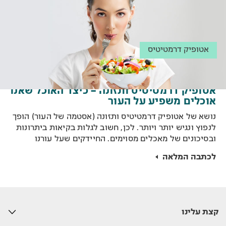
אטופיק דרמטיטיס
אטופיק דרמטיטיס ותזונה – כיצד האוכל שאנו
אוכלים משפיע על העור
נושא של אטופיק דרמטיטיס ותזונה (אסטמה של העור) הופך
לנפוץ ונגיש יותר ויותר. לכן, חשוב לגלות בקיאות ביתרונות
ובסיכונים של מאכלים מסוימים. החיידקים שעל עורנו
תלויים גם במזון שאנו אוכלים. למעשה, הרכב הארוחה שלנו
לכתבה המלאה
יכול להשפיע על עולם החיידקים שנמצאים בגוף ועל העור.
לדוגמא, כאשר אנחנו אוכלים סלט וחזה עוף, החיידקים
הניזונים מירקות ומחלבון גדלים פי 1000. כך גם לגבי מאפה
העשוי מקמח לבן או מאכל עם כמויות גדולות של סוכר. ככל
שהתזונה תהיה טבעית ומהצומח כך תגדל כמות החיידקים
קצת עלינו
הטובים והנכונים, הנמצאים בעור.