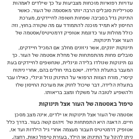
עדויות רפואיות מוכחות מצביעות על כך שילדים לאמהות
סטריליות סובלים הרבה יותר מאסטמה של העור. כאשר
התינוק גדל בסביבה שפחות חשופה לחיידקים, מערכת
החיסון לא תמיד מוכנה להתמודד עם מה שקורה בחוץ, וזה
כולל מחלות עור כדוגמת אטופיק דרמטיטיס/אסטמה של
העור אצל תינוקות.
תינוקות יונקים, אשר ניזונים מחלב אם המכיל חיידקים,
סובלים פחות מהתפתחות של מחלת אסטמה של העור. כך
גם תינוקות שנולדו בלידה וגינלית, שנחשפים לחיידקים בעת
המעבר בתעלת הלידה. ישנם בתי חולים בהם, אחרי ניתוח
קיסרי, מורח הצוות הרפואי על התינוק נוזל וגינלי, כאילו עבר
בתעלת הלידה, דבר שיכול לחזק את מערכת החיסון שלו
ולהשפיע לטובה על משקלו ומצב בריאותו.
טיפול באסטמה של העור אצל תינוקות
אסטמה של העור אצל תינוקות או ילדים, אינה מצב מסכן
חיים. הדאגה היא התפתחות של זיהום קשה בעור. בדרך כלל
אטופיק דרמטיטיס תעבור מעצמה אחרי גיל הילדות ועד אז,
ניתן להקל על התינוק או הילד, בעזרת טיפול נאות, רחצה,