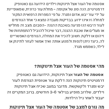
אסטמה של העור אצל תינוקות וילדים הידועה גם כאטופיק
דרמטיטיס, הנה סוג של אקזמה – מחלת עור כרונית, שמאופיינת
על ידי עור יבש, אדום ומגרד. על פי הספרות הרפואית המקור
למחלה זו אינו ידוע. בבדיקות מעבדה נמצא כי אחד הגורמים
לעור היבש הנו פגיעה בשכבת ההגנה -הסבום. מצב זה מחליש
או מעלים את שכבת ההגנה, דבר שיכול להוביל להתפתחות של
זיהום או דלקת. חשוב להכיר את המחלה, הגורמים האפשריים
לה, כיצד ניתן לנסות ולמנוע אותה ואיך אפשר לעזור לתינוק או
לילד, כשממש מגרד.
מהי אסטמה של העור אצל תינוקות?
אסטמה של העור
אצל תינוקות, הידועה גם כאטופיק
דרמטיטיס תינוקות הנה דלקת עור אטופית הגורמת לעור
יבש ומגרד ולקשקשת. מדובר במצב שכיח אצל תינוקות
וילדים, שלרוב מופיע בגילאי 3-6 חודשים. ברוב המקרים זה
יעבור לאחר גיל הילדות.
מה גורם למצב של אסטמה של העור אצל תינוקות