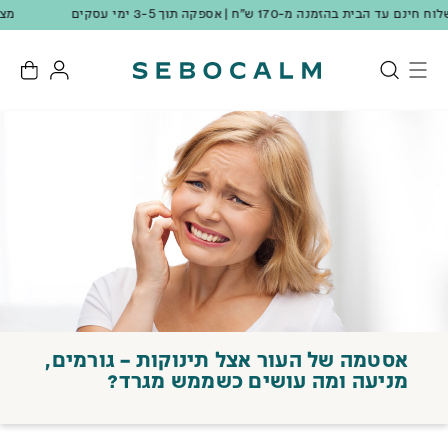
מצטרפים למועדון ונהנים מ-10 נק' מתנה + 10% הנחה ברכישה ראשונה!
אסטמה של העור אצל תינוקות – גורמים,
מניעה ומה עושים כשממש מגרד?