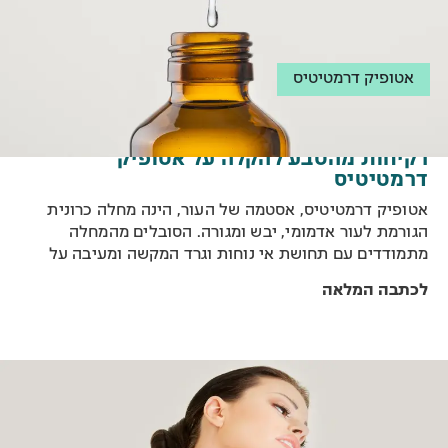
אטופיק דרמטיטיס
רקיחות מהטבע להקלה על אטופיק
דרמטיטיס
אטופיק דרמטיטיס, אסטמה של העור, הינה מחלה כרונית
הגורמת לעור אדמומי, יבש ומגורה. הסובלים מהמחלה
מתמודדים עם תחושת אי נוחות וגרד המקשה ומעיבה על
שגרת היום-יום. הסיבות למחלה הינן רבות, כאשר, אחת מהן
לכתבה המלאה
הינה סביבת המחייה המערבית, התזונה המתועשת, זיהום
האוויר והסביבה. לצד התרופות, התכשירים והקרמים, מומלץ
לנסות גם פתרונות מהטבע, המוכרות כיעילות ומקלות
במקרים של מצבים אטופיים ותופעות עור נוספות.