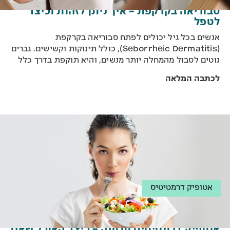
סבוריאה בקרקפת – איך ניתן לזהות וכיצד
לטפל
אנשים בכל גיל יכולים לפתח סבוריאה בקרקפת
(Seborrheic Dermatitis), כולל תינוקות וקשישים. גברים
נוטים לסבול מהמחלה יותר מנשים, והיא תוקפת בדרך כלל
שתי קבוצות גיל: תינוקות צעירים ומבוגרים בגילאי 30-60.
לכתבה המלאה
אצל קשישים יהיו התסמינים חמורים יותר. למה זה קורה?
האם מדובר רק בתופעה של גירוד בקרקפת? האם זה מדבק?
ואיך ניתן לטפל?
אטופיק דרמטיטיס
אטופיק דרמטיטיס ותזונה – כיצד האוכל שאנו