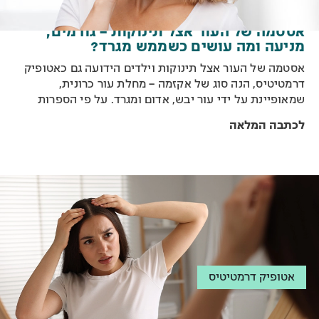
אסטמה של העור אצל תינוקות – גורמים,
מניעה ומה עושים כשממש מגרד?
אסטמה של העור אצל תינוקות וילדים הידועה גם כאטופיק
דרמטיטיס, הנה סוג של אקזמה – מחלת עור כרונית,
שמאופיינת על ידי עור יבש, אדום ומגרד. על פי הספרות
הרפואית המקור למחלה זו אינו ידוע. בבדיקות מעבדה נמצא
לכתבה המלאה
כי אחד הגורמים לעור היבש הנו פגיעה בשכבת ההגנה -
הסבום. מצב זה מחליש או מעלים את שכבת ההגנה, דבר
שיכול להוביל להתפתחות של זיהום או דלקת. חשוב להכיר
את המחלה, הגורמים האפשריים לה, כיצד ניתן לנסות
ולמנוע אותה ואיך אפשר לעזור לתינוק או לילד, כשממש
מגרד.
אטופיק דרמטיטיס