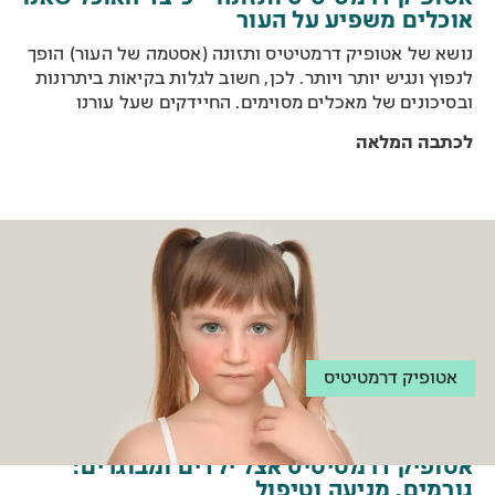
אוכלים משפיע על העור
נושא של אטופיק דרמטיטיס ותזונה (אסטמה של העור) הופך
לנפוץ ונגיש יותר ויותר. לכן, חשוב לגלות בקיאות ביתרונות
ובסיכונים של מאכלים מסוימים. החיידקים שעל עורנו
תלויים גם במזון שאנו אוכלים. למעשה, הרכב הארוחה שלנו
לכתבה המלאה
יכול להשפיע על עולם החיידקים שנמצאים בגוף ועל העור.
לדוגמא, כאשר אנחנו אוכלים סלט וחזה עוף, החיידקים
הניזונים מירקות ומחלבון גדלים פי 1000. כך גם לגבי מאפה
העשוי מקמח לבן או מאכל עם כמויות גדולות של סוכר. ככל
שהתזונה תהיה טבעית ומהצומח כך תגדל כמות החיידקים
הטובים והנכונים, הנמצאים בעור.
אטופיק דרמטיטיס
אטופיק דרמטיטיס אצל ילדים ומבוגרים:
גורמים, מניעה וטיפול