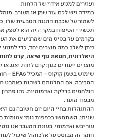
ועוזרים למנוע אידוי של הלחות.
במידה ויש לכם עור שמן או מעורב, מומל
לשמור על שכבת ההגנה הטבעית שלו, כדי
תכשירי הטיפוח במקרה זה הוא לספק את
בקרמים על בסיס מים שמרגיעים את העור
ניתן לשלב כמה מוצרים יחד, כדי למנוע י
היאלרונית
,
חמאת גוף שיאה
,
קרם לחות
מוצרים ייעודים כגון: קרם לחות יאנג או ק
שימוש בשמן קוקוס – המכיל EFAs – חומצות שומן חיוניות – יכול למנוע מצב של
מבעוד מועד.
ההתנהלות בחיי היום יום חשובה גם היא
שניתן. השתמשו בכפפות גומי אטומות במ
עור יבש ואדמומי. בעונת המעבר אנו נוט
חומר זה מבוסס על אלכוהול שיכול לעודד