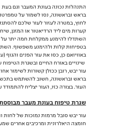
התנהלות נכונה בעונת המעבר וגם בעת הי
בראש ובראשונה, נסו לשמור על טמפרטור
לחוץ, במטרה לעזור לעור שלכם להסתגל 
קערות מים ליד הרדיאטור או המזגן, שיחז
השתדלו להימנע ממקלחת חמה יתר על המי
בטפיחות קלות ולהימנע משפשוף. השתמ
באוויואם כן, כסו את עור הפנים והגוף (ע
שינויים באורח החיים ובשגרת הטיפוח של
עור יבש, רובן ככולן קשורות לשימור אחוז
בראש ובראשונה, חשוב להשתמש בתכשיר
העור. בצורה כזו, העור יצליח להתמודד 
שגרת טיפוח בעונת מעבר מבוססת 
עור יבש סובל מרמות נמוכות של לחות והז
חומצה היאלרונית ומרכיבים אחרים שמעו