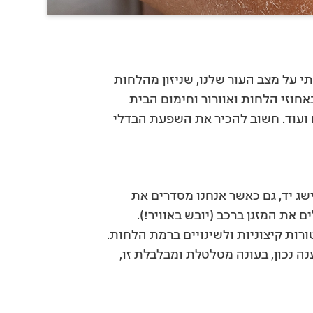
תי על מצב העור שלנו, שניזון מהלחות
אחוזי הלחות ואוורור וחימום הבית
נים ועוד. חשוב להכיר את השפעת הבדלי
ג יד, גם כאשר אנחנו מסדרים את
קופחת (90% לחות!), ורגע אחרי מפעילים את המזגן ברכב (יובש באוויר!).
ות קיצוניות ולשינויים ברמת הלחות.
 נכון, בעונה מטלטלת ומבלבלת זו,