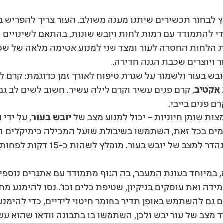
ץ לבחור תכשירים שיתנו מענה משולב. העור צריך להפריש ב
 להתמודד עם רמות לחות ויובש שונות, בהתאם לשינויים 
 הלחות החסרה לעור ומצד שני למנוע אטימה מלאה של שכב
 ויוצרים שכבת הגנה חדירה.
ובש בעור ולשמור על שגרת טיפוח לאורך זמן כדוגמת: קרם ל
 אקטיב
, קרם פנים עשיר וקרם לילה עשיר. חשוב לשים לב גם 
רם פנים בייבי.
יובש בעור
, על ידי
הנלחמים בדלקת ואדמומיות. זהו פת
, במיוחד בעונת המעבר, בה הגוף מתמודד עם אתגרים נוספים
ידה ואת עוסקים בניקיון, שטיפת כלים וכו’. נסו להימנע 
ים גם להשתמש באופן תדיר בחומר חיטוי לידיים, כדי להימנ
 מצב של עור יבש ולכן, השתמשו בו בתבונה וודאו שהוא עש