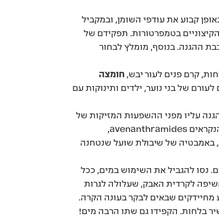
אופן קבוע את עודפי השומן, ובמקביל
הקיצוניים בטמפרטורות. תפקידם של
ת ההגנה. בנוסף, מומלץ לבחור
חות, קרם פנים לעור יבש,
חומצה
לעורם של בני נוער, ילדים ותינוקות עם
 הגנה עליו מפני ההשפעות המזיקות של
הסביבה. אם החלטתם לשהות באמבט חמים בכל זאת, השתמשו בשיבולת שועל המכילה כימיקלים הנקראים avenanthramides,
רון נהדר למצב של יובש בעור. מומלץ לשהות כ-15 דקות לפחות, באמבטיה של שיבולת שועל שנטחנה
. נסו להגביל את השימוש במים, ככל
מחשיפה לקרדית האבק, שעלולה לגרות
ע מחיידקים שבאים לבקר בעונה הקרה.
יר בלחות. הקפידו גם שתו הרבה מים!