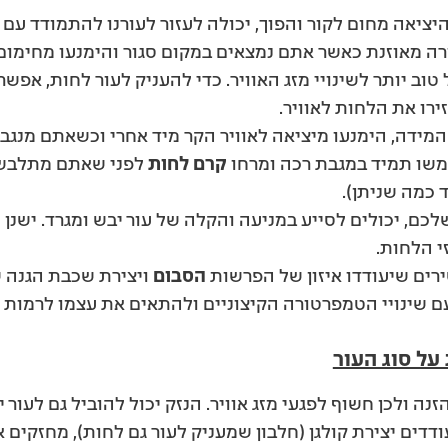
ציאה מחום לקור והפוך, יכולה לעזור לעורנו להתמודד עם הש
ה מאוזנת כאשר אתם נמצאים במקום סגור והימנעו מחימום 
טוב יותר לשינויי מזג האוויר. כדי להעניק לעור לחות, אפ
ירו את הלחות לאוויר.
דה, הימנעו מיציאה לאוויר הקר מיד אחרי וכשאתם מנגבי
שו תמיד במגבת רכה ומרחו
קרם לחות
לפני שאתם מתלבשי
ד כמה שניתן).
כם, יכולים לסייע במניעה והקלה של עור יבש ומגרד. ישנן 
י הלחות.
ים שיעודדו איזון של הפרשות
הסבום
ויצירת שכבת הגנה
עם שינויי הטמפרטורה הקיצוניים ולהתאים את עצמו לרמות 
על סוג העור
נה ולכן חשוף לפגעי מזג אוויר. הנזק יכול להוביל גם לעור 
דדים יצירת קולגן (חלבון שמעניק לעור גם לחות), מחזקי