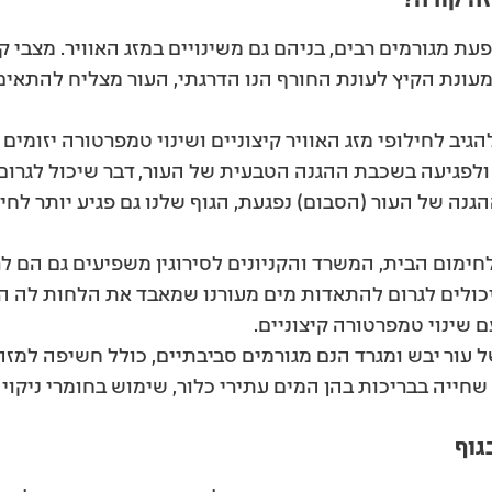
 מגורמים רבים, בניהם גם משינויים במזג האוויר. מצבי קי
מעונת הקיץ לעונת החורף הנו הדרגתי, העור מצליח להתאים
גיב לחילופי מזג האוויר קיצוניים ושינוי טמפרטורה יזומים 
לפגיעה בשכבת ההגנה הטבעית של העור, דבר שיכול לגרום ל
ה של העור (הסבום) נפגעת, הגוף שלנו גם פגיע יותר לחייד
לחימום הבית, המשרד והקניונים לסירוגין משפיעים גם הם לר
ולים לגרום להתאדות מים מעורנו שמאבד את הלחות לה הוא 
 שינוי טמפרטורה קיצוניים.
 עור יבש ומגרד הנם מגורמים סביבתיים, כולל חשיפה למזה
חייה בבריכות בהן המים עתירי כלור, שימוש בחומרי ניקוי 
גוף