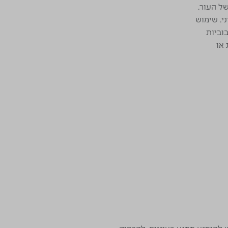
של העור.
י. שימוש
וביות
 או