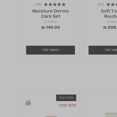
(36)
(24)
r rating
4.8 star rating
for
Moisture Dermo
Soft T
in
Care Set
Routi
2 מוצרים
₪ 140.00
₪ 206
פה לסל
הוספה לסל
25% הנחה
25% הנחה
מלאי נמוך!