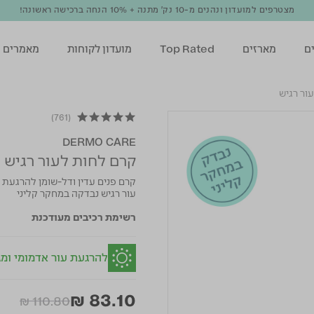
מצטרפים למועדון ונהנים מ-10 נק' מתנה + 10% הנחה ברכישה ראשונה!
ם
מארזים
Top Rated
מועדון לקוחות
מאמרים
ור רגיש
(761)
4.9 star rating
DERMO CARE
קרם לחות לעור רגיש
קרם פנים עדין ודל-שומן להרגעת ע
עור רגיש נבדקה במחקר קליני
רשימת רכיבים מעודכנת
להרגעת עור אדמומי ומג
₪ 83.10
Price reduced from
to
₪ 110.80