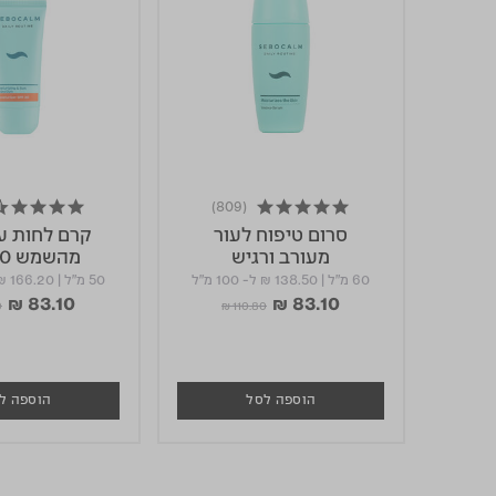
(809)
4.7 star rating
4.8 star rating
סרום טיפוח לעור
קרם לחות ע
מעורב ורגיש
מהשמש SPF30
60 מ"ל
|
₪ 138.50
ל- 100 מ"ל
50 מ"ל
|
₪ 166.20
₪ 83.10
₪ 83.10
d from
Price reduced from
to
0
₪ 110.80
הוספה לסל
הוספה ל