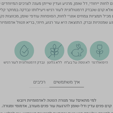
 לחות ייחודי, דל שומן, מרגיע ועדין שייתן מענה לצרכים המיוחדים 
לא קרם שנבדק דרמטולוגית לעור רגיש ויעילותו נבדקה במחקר קלינ
כיל תמציות צמחים אוגרי לחות, הסופחות עודפי שומן, מכווצות נקב
שמנוניות וברק. התוצאה היא עור רגוע, חיוני, בריא ונטול אדמומיות
היפואלרגני
לא נוסה על בע"ח
ללא גלוטן
נבדק דרמטולוגית לעור רגיש
איך משתמשים
רכיבים
למי מתאים?
עור מגורה הנוטה לאדמומיות ויובש
קרם פנים עדין ודל-שומן להרגעת עור פנים מעורב, אדמומי ומגורה.