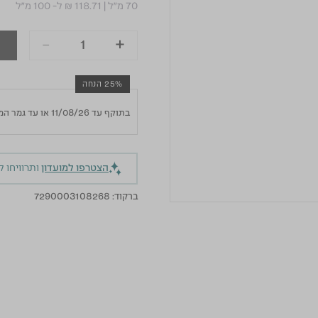
70 מ"ל
|
₪ 118.71
ל- 100 מ"ל
-
+
25% הנחה
בתוקף עד 11/08/26 או עד גמר המלאי
הצטרפו למועדון
ותרוויחו 
ברקוד:
7290003108268