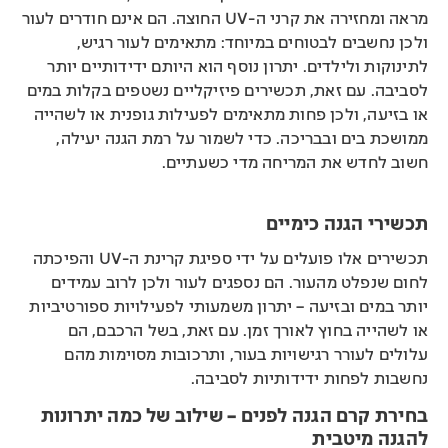
מראה ומחזירה את קרני ה-UV החוצה. הם אינם חודרים לעור
ולכן נחשבים לבטוחים במיוחד: מתאימים לעור רגיש,
לתינוקות ולילדים. יתרון נוסף הוא היותם ידידותיים יותר
לסביבה. עם זאת, תכשירים פיזיקליים נשטפים בקלות במים
או בזיעה, ולכן פחות מתאימים לפעילות גופנית או לשהייה
ממושכת בים ובבריכה. כדי לשמור על רמת הגנה יעילה,
חשוב לחדש את המריחה מדי כשעתיים.
תכשירי הגנה כימיים
תכשירים אלו פועלים על ידי ספיגת קרינת ה-UV והפיכתה
לחום שנפלט מהעור. הם נספגים לעור ולכן לרוב עמידים
יותר במים ובזיעה – יתרון משמעותי לפעילויות ספורטיביות
או לשהייה בחוץ לאורך זמן. עם זאת, בשל הרכבם, הם
עלולים לעורר רגישויות בעור, ותרכובות מסוימות מהם
נחשבות לפחות ידידותיות לסביבה.
בחירת קרם הגנה לפנים – שילוב של כמה יתרונות
להגנה מיטבית