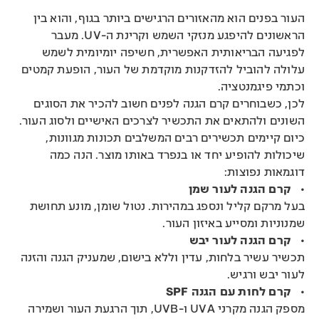
העור בפנים הוא מהאזורים הרגישים ביותר בגוף, והוא בין
הראשונים להיפגע מנזקי השמש וקרינת ה-UV. מעבר
לפגיעה הבריאותית האפשרית, חשיפה יומיומית לשמש
עלולה להוביל להזדקנות מוקדמת של העור, הופעת קמטים
וכתמי פיגמנטציה.
לכן, כשבוחרים קרם הגנה לפנים חשוב להכיר את הסוגים
השונים ולהתאים את התכשיר לצרכים האישיים ולסוג העור.
כיום קיימים תכשירים רבים המשלבים תכונות מגוונות,
שיכולות להופיע יחד או בנפרד באותו מוצר. הנה כמה
דוגמאות נפוצות:
•
קרם הגנה לעור שמן
בעל מרקם קליל ונספג במהירות. נטול שומן, מונע תחושת
שמנוניות ומסייע באיזון העור.
•
קרם הגנה לעור יבש
תכשיר עשיר בלחות, עדין וללא בישום, שמעניק הגנה והזנה
לעור יבש ורגיש.
•
קרם לחות עם הגנה SPF
מספק הגנה מקרני UVA ו-UVB, תוך הרגעת העור ושמירה