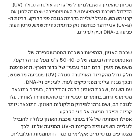
מכיוון שהאוזון הוא בולם יעיל של קרינה אולטרה סגולה (UV),
הדלדול בשכבת האמצעית של האטמוספירה שאמורה לסנן את
קרני השמש, מוביל לעלייה בקרינה בגובה פני הקרקע. קרינת ה-
UV (UV-B) ידועה כגורמת נזק כדוגמת כוויות שמש, סרטן העור,
פגיעה ב-DNA ונזק לעיניים.
שכבת האוזון, הנמצאת בשכבת הסטרטוספירה של
האטמוספירה (בגובה של כ-10–50 ק"מ מעל פני הקרקע),
משמשת מעין "קרם הגנה טבעי" של כדור הארץ. היא סופגת
חלק גדול מהקרינה האולטרה סגולה (UV) שמגיעה מהשמש,
ובכך מגנה עלינו מפני נזקים לעור, לעיניים ול-DNA.
עם השנים, שכבת האוזון הלכה והידלדלה, בעיקר כתוצאה
משימוש נרחב בחומרים תעשייתיים שהשתחררו לאוויר, עלו
לגובה רב, ושם גרמו לפירוק מולקולות האוזון. התוצאה: יותר
קרינה מזיקה מגיעה אל פני הקרקע.
אפילו הפחתה של 1% בעובי שכבת האוזון עלולה להוביל
לעלייה משמעותית בקרינת ה-UV המגיעה אלינו. לכך
מצטרפים גם שינויים אקלימיים כמו ההתחממות הגלובלית,