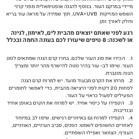
מיידי במרקם העור. בנוסף להגנה אופטימאלית מפני קרני
השמש המזיקות UVA+UVB, תוך שמירה על מראה עור בריא
וחלק לאורך זמן.
רגע לפני שאתם יוצאים מהבית לים, לאימון, לגינה
או לשכנה: 8 טיפים שיעזרו לכם בעונה החמה ובכלל
1. הכירו את סוג העור שלכם. בחרו קרם הגנה שמתאים לסוג
העור. שימו לב- עור בהיר נוטה להישרף מהר יותר ומצריך
הגנה מוגברת.
2. מרחו את הקרם מבעוד מועד. יש למרוח קרם הגנה
לפחות 20 דקות לפני היציאה מהבית, כדי לאפשר לחומרים
הפעילים לפעול כראוי על העור.
3. הקפידו על כיסוי אחיד. יש למרוח את הקרם באופן אחיד
ובנדיבות.
4. הקפידו למרוח גם באיזורים רגישים. שימו לב במיוחד
לאזורים החשופים לשמש: הפנים, סביב העיניים, האוזניים,
העורף, הצוואר ואפילו השפתיים.