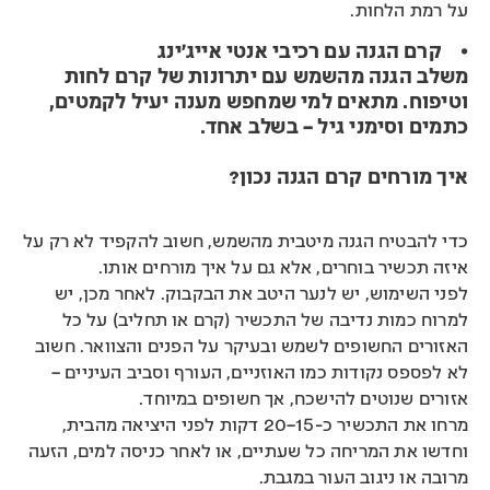
על רמת הלחות.
•
קרם הגנה עם רכיבי אנטי אייג’ינג
משלב הגנה מהשמש עם יתרונות של קרם לחות
וטיפוח. מתאים למי שמחפש מענה יעיל לקמטים,
כתמים וסימני גיל – בשלב אחד.
איך מורחים קרם הגנה נכון?
כדי להבטיח הגנה מיטבית מהשמש, חשוב להקפיד לא רק על
איזה תכשיר בוחרים, אלא גם על איך מורחים אותו.
לפני השימוש, יש לנער היטב את הבקבוק. לאחר מכן, יש
למרוח כמות נדיבה של התכשיר (קרם או תחליב) על כל
האזורים החשופים לשמש ובעיקר על הפנים והצוואר. חשוב
לא לפספס נקודות כמו האוזניים, העורף וסביב העיניים –
אזורים שנוטים להישכח, אך חשופים במיוחד.
מרחו את התכשיר כ-15–20 דקות לפני היציאה מהבית,
וחדשו את המריחה כל שעתיים, או לאחר כניסה למים, הזעה
מרובה או ניגוב העור במגבת.