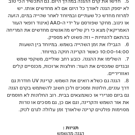
5. חדשו את קרם ההגנה במהלך היום. גם התכשיר הכי טוב
לא יספק הגנה לאורך כל היום אם לא מחדשים אותו. יש
למרוח מחדש כל שעתיים ובמיוחד לאחר שהייה במים, הזעה
או ניגוב. מחקר שפורסם על ידי ה-AAD (איגוד רופאי העור
האמריקאי) מצא כי רק שליש מהאנשים מחדשים את המריחה
בהתאם להנחיות – וזה פשוט לא מספיק.
6. הגבילו את זמן השהייה בשמש. במיוחד בין השעות
10:00-14:00 כאשר הקרינה חזקה במיוחד.
7. השלימו את ההגנה. כובע רחב שוליים, משקפי שמש
ובגדים שמכסים את העור: חולצות ארוכות, מכנסיים קלים
ואווריריים.
8. הגנה גם כשלא רואים את השמש. קרינת UV חודרת גם
דרך עננים, חלונות ומסכים ולכן חשוב להשתמש בקרם הגנה
גם ביום סגרירי או כשנמצאים בבית. רוב החלונות לא חוסמים
את אור השמש והקרינה, וגם אם כן, גם מסכים או נורות
מסוימות פולטים קרינה שלאורך זמן עלולה לגרם לנזק.
תגיות :
הגנה מהשמש