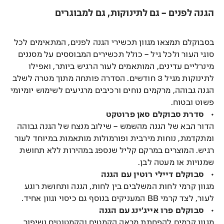
הגנה לפנים – גם לתינוקות, גם למבוגרים
בסבוקלם תמצאו מגוון תכשירי הגנה לפנים, המתאימים לכל
סוגי העור ולכל גיל – כולל תכשירים המבוססים על מסננים
מינרליים עדינים, המותאמים לעור הרגיש ביותר, ואפילו
לתינוקות מגיל 3 חודשים. הסדרה פותחה מתוך מטרה לשלב
הגנה גבוהה, מרקמים נוחים ורכיבים מרגיעים לשימוש יומיומי
פשוט ובטוח.
•
סדרת סבוקלם סאן פרוטקט
הדור הבא של הגנה מהשמש – שילוב מנצח של הגנה גבוהה
ומתקדמת, נוחות מירבית ופורמולות מותאמות במיוחד לעור
רגיש. המוצרים במרקם קליל שנספג במהירות ללא תחושת
שמנויות או מעטה לבן.
•
סבוקלם דיילי רוטין עם הגנה
מגוון קרמי לחות המשלבים בין לחות, הגנה ותחושת רוגע
לעור, לצד קרמי BB המעניקים בנוסף גם כיסוי וגוון אחיד.
•
סבוקלם פרו אייג'ינג עם הגנה
מגוון קרמים להפחתת מראה הקמטים והקמטוטים ושיפור