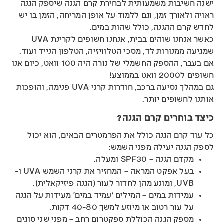
ישנה חשיבות משמעותית לבחירת קרם הגנה שיספק הגנה
ראויה ולאורך זמן, וגם ללמוד על אופן המריחה, הזמן בו יש
לחדש קרם ההגנה, כולל שהות במים.
כאשר אנחנו שוהים בבית, אנחנו חשופים לקרינת UVA
שמגיעה ממנורות לד, מסכי הטלוויזיה, הטלפון הנייד ועוד.
אם בעבר, ההספק החשמלי של נורה היה 100 וואט, כיום אנו
חשופים ל2000 וואט בממוצע!
גם במהלך נסיעה ברכב, חודרות קרני UVA פנימה, והופכות
אותנו לחשופים יותר.
כיצד בוחרים קרם הגנה?
כל עוד קרם הגנה כולל את הפרמטרים הבאים, הוא יכול
לספק הגנה יעילה מפני השמש:
מקדם הגנה – SPF30 ומעלה.
בעל אפקט המראה – המחזיר את קרני השמש UVA ו-
UVB, ומונע מהן לחדור לעור (הגנה פיזיקאלית).
עמידות במים – המילים ‘עמיד במים’ מעידות על הגנה
על עור רטוב או מיוזע למשך 40-80 דקות.
מספק הגנה הכוללת ספקטרום רחב – מפני שני סוגים