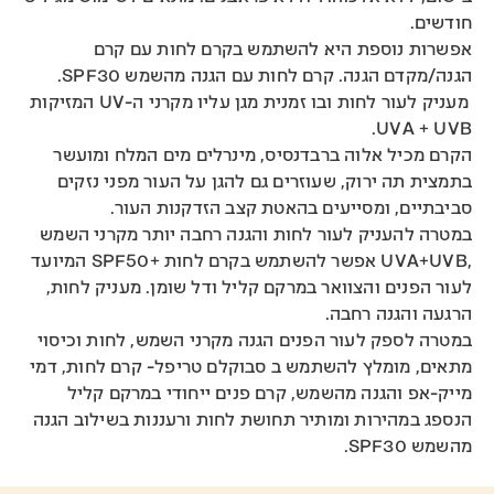
חודשים.
אפשרות נוספת היא להשתמש
בקרם לחות עם קרם
הגנה/מקדם הגנה
. קרם לחות עם הגנה מהשמש SPF30.
מעניק לעור לחות ובו זמנית מגן עליו מקרני ה-UV המזיקות
UVA + UVB.
הקרם מכיל אלוה ברבדנסיס, מינרלים מים המלח ומועשר
בתמצית תה ירוק, שעוזרים גם להגן על העור מפני נזקים
סביבתיים, ומסייעים בהאטת קצב הזדקנות העור.
במטרה להעניק לעור לחות והגנה רחבה יותר מקרני השמש
,UVA+UVB אפשר להשתמש
בקרם לחות +SPF50
המיועד
לעור הפנים והצוואר במרקם קליל ודל שומן. מעניק לחות,
הרגעה והגנה רחבה.
במטרה לספק לעור הפנים הגנה מקרני השמש, לחות וכיסוי
מתאים, מומלץ להשתמש ב
סבוקלם טריפל- קרם לחות, דמי
מייק-אפ והגנה מהשמש
, קרם פנים ייחודי במרקם קליל
הנספג במהירות ומותיר תחושת לחות ורעננות בשילוב הגנה
מהשמש SPF30.