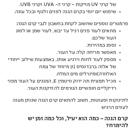
של קרני UV מזיקות – קרני ה- UVA וקרני UVB.
שימוש יום יומי בקרם הגנה לפנים ולגוף ובכל עונה.
פרמטרים נוספים שחשוב לקחת בחשבון לגבי קרם הגנה:
מתאים לעור פנים רגיל עד יבש, לעור שמן או לסוג
העור שלכם.
נספג במהירות.
מאפשר מריחה קלה על העור.
מספק לעור לחות וירגיע אותו, באמצעות שילוב ייחודי
של אלוה ברבדנסיס (זן מיוחד של צמח
האלוורה)ומינרלים מים המלח.
מכיל תמצית תה ירוק וויטמין E, המגנים על העור מפני
רדיקליים חופשיים הגורמים להזדקנות העור.
לתינוקות ופעוטות, חשוב להתאים קרם הגנה שנותן מענה
לעורם הרגיש
קרם הגנה – כמה הוא יעיל, וכל כמה זמן יש
להימרח?