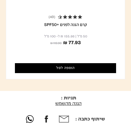
(49)
4.4 star rating
קרם הגנה לפנים +SPF50
50 מ"ל
|
₪ 155.86
ל- 100 מ"ל
₪ 77.93
Price reduced from
to
₪ 119.90
הוספה לסל
תגיות :
הגנה מהשמש
שיתוף כתבה :