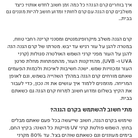
איך בוחרים קרם הגנה? כל כמה זמן חשוב לחדש אותו? כיצד
משלבים קרם הגנה עם קרם לחות? ומדוע חושב להיות מוגנים גם
בבית…
קרם הגנה משלב מיקרופיגמנטים ומסנני קרינה רחבי טווח,
במטרה להגן על עור רגיש עד יבש. מטרתו של קרם הגנה הנה
להגן על העור מפני קרני השמש האולטרה סגולות (קרני
UVA ו- UVB), מהזדקנות העור, מהתפתחות מחלת סרטן
העור ומכוויות שמש. ישנה חשיבות לאיכות ולכמות הפעמים
שאתם מורחים קרם הגנה במהלך השהייה בשמש, וגם לאופן
המריחה. מוזמנים ללמוד איך עושים את זה נכון, כדי לעבור
את הקיץ בשלום ומדוע חשוב למרוח קרם הגנה גם כשאתם
בבית.
מתי חשוב להשתמש בקרם הגנה?
שימוש בקרם הגנה, חשוב שייעשה בכל פעם שאתם מבלים
בחוץ. השמש פולטת קרני UV מזיקות כל השנה: בקיץ החם,
בימים מעוננים וגם כשאתם שוהים בצל. עד 80% מקרני