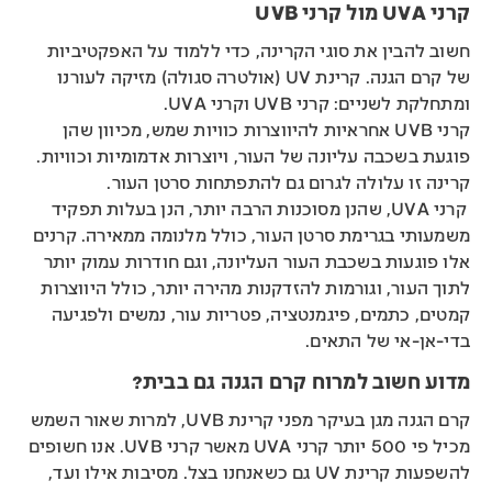
קרני
UVA
מול קרני
UVB
חשוב להבין את סוגי הקרינה, כדי ללמוד על האפקטיביות
של קרם הגנה. קרינת UV (אולטרה סגולה) מזיקה לעורנו
ומתחלקת לשניים: קרני UVB וקרני UVA.
קרני UVB אחראיות להיווצרות כוויות שמש, מכיוון שהן
פוגעת בשכבה עליונה של העור, ויוצרות אדמומיות וכוויות.
קרינה זו עלולה לגרום גם להתפתחות סרטן העור.
קרני UVA, שהנן מסוכנות הרבה יותר, הנן בעלות תפקיד
משמעותי בגרימת סרטן העור, כולל מלנומה ממאירה. קרנים
אלו פוגעות בשכבת העור העליונה, וגם חודרות עמוק יותר
לתוך העור, וגורמות להזדקנות מהירה יותר, כולל היווצרות
קמטים, כתמים, פיגמנטציה, פטריות עור, נמשים ולפגיעה
בדי-אן-אי של התאים.
מדוע חשוב למרוח קרם הגנה גם בבית?
קרם הגנה מגן בעיקר מפני קרינת UVB, למרות שאור השמש
מכיל פי 500 יותר קרני UVA מאשר קרני UVB. אנו חשופים
להשפעות קרינת UV גם כשאנחנו בצל. מסיבות אילו ועד,