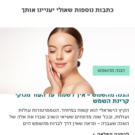
כתבות נוספות שאולי יעניינו אותך
הגנה מהשמש
הגנה מהשמש – איך לשמור על העור מנזקי
קרינת השמש
הקיץ הישראלי הוא קשוח במיוחד. הטמפרטורות עולות
ועולות, ובכל שנה מדווחים ששיאי השרב שברו את אלה של
השנה שעברה – ונראה שאין דרך לברוח מהשמש הים
תיכונית הקופחת בקיץ. מעבר לחום המעיק והלחות המציקה,
לכתבה המלאה