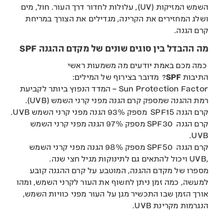
השמש המזיקות (UV), עלולות לחדור דרך העור. חול, מים
ושלג המחזירים את הקרינה, מגדילים את הצורך במריחת
קרם הגנה.
מה ההבדל בין סוגים שונים של מקדם ההגנה
SPF
כמה מכם באמת יודעים מה משמעות ראשי
התיבות
SPF
? מדובר בצירוף של המילים:
Sun Protection Factor – המדד הנפוץ ביותר לקביעת
רמת ההגנה שמספק קרם הגנה מפני קרני השמש (UVB).
קרם הגנה SPF15 מספק 93% הגנה מפני קרני השמש UVB.
קרם הגנה SPF30 מספק 97% הגנה מפני קרני השמש
UVB.
קרם הגנה SPF50 מספק 98% הגנה מפני קרני השמש
,UVB ויכול להתאים גם לתינוקות מגיל חצי שנה.
מספרו של מקדם ההגנה, המוטבע על קרם ההגנה קובע
למעשה, כמה זמן ניתן לחשוף את העור לקרני השמש, ומהו
אורך הזמן שבו התכשיר מגן על העור מפני כוויות השמש,
הנגרמות מקרינת UVB.