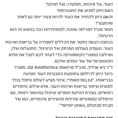
העור, על איכותו, תפקודו, ועל חוזקו?
האם ניתן למנוע את התבגרותו?
והאם ניתן להחזיר את העור להיות צעיר יותר גם לאחר
שהתבגר?
חומר פעיל למריחה שזוכה לפופולריות רבה בנושא זה הוא
הרטינול.
בכתבה הבאה נחקור את הכללים לשמירה על בריאות ואיכות
העור, ונעמיק בעולמו המרתק של הרטינול, התועלות שלו,
ושילובו במוצרי הקוסמטיקה כדי לעזור לכם לנצל את מלוא
הפוטנציאל של עור הפנים שלכם.
ד״ר גיא ארליך, מנכ״ל מרפאות G2 Aesthetics, מסביר
כיצד ניתן להילחם בתופעת התבגרות העור ופגיעה
בבריאותו. ״גם במרפאותיי, אינני מציע לעולם טיפול בודד
למטרת שיפור בריאות ואיכות העור, אלא שילוב טיפולים
רפואיים, בצורת הזרקת חומרים וטיפול במכשור רפואי, עם
טיפולים קוסמטיים ומריחת תכשירים איכותיים, כמו של
חברת סבוקלם, באופן יומיומי״.