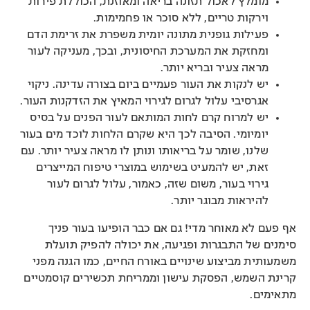
מומלץ לאכול תזונה בריאה ומאוזנת, הכוללת פירות
וירקות טריים, ללא סוכר או פחמימות.
פעילות גופנית מתונה יומית משפרת את זרימת הדם
ומחזקת את המערכת החיסונית, ובכך, מעניקה לעור
מראה צעיר ובריא יותר.
יש לנקות את העור פעמיים ביום בצורה עדינה. ניקוי
אגרסיבי עלול לגרום לגירוי המאיץ את הזדקנות העור.
יש למרוח קרם לחות המותאם לעור הפנים על בסיס
יומיומי. הסיבה לכך היא שקרם הלחות לוכד מים בעור
שלנו, שומר על בריאותו ונותן לו מראה צעיר יותר. עם
זאת, יש להמעיט בשימוש במוצרי טיפוח המייצרים
גירוי בעור, משום שזה, כאמור, עלול לגרום לעור
להיראות מבוגר יותר.
אף פעם לא מאוחר מדי! גם אם כבר הופיעו בעור פניך
סימנים של התבגרות ופגיעה, את יכולה להפיק תועלת
משמעותית מביצוע שינויים באורח החיים, כמו הגנה מפני
קרינת השמש, הפסקת עישון וממריחת תכשירים קוסמטיים
מתאימים.