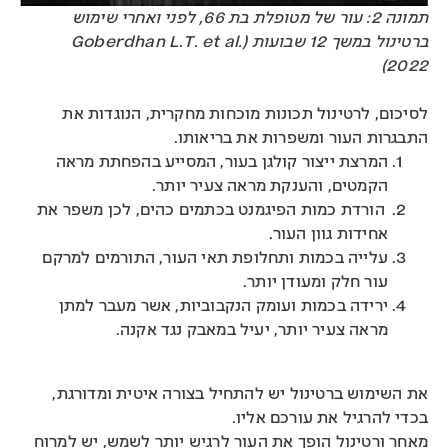
תמונה 2: עור של מטופלת בת 66, לפני ואחרי שימוש
ברטינול במשך 12 שבועות (Goberdhan L.T. et al.
2022)
לסיכום, לרטינול תכונות מוכחות מחקרית, הנוגדות את
התבגרות העור ומשפרות את בריאותו.
המרצת ייצור קולגן בעור, המסייע בהפחתת מראה
הקמטים, והענקת מראה צעיר יותר.
הורדת כמות הפיגמנט בכתמים כהים, לכן משפר את
אחידות גוון העור.
עלייה בכמות ותחלופת תאי העור, התורמים למרקם
עור חלק ומעודן יותר.
ירידה בכמות ועומק הנקבוביות, אשר מעבר למתן
מראה צעיר יותר, יעיל במאבק נגד אקנה.
את השימוש ברטינול יש להתחיל בצורה איטית ומדורגת,
בכדי להרגיל את עורכם אליו.
מאחר ורטינול הופך את העור לרגיש יותר לשמש, יש למרוח