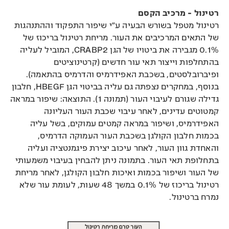
רטינול - מרכיב הקסם
רטינול מטפל בשורש הבעיה ע״י שיפור התפקוד וההתנהגות
של התאים המרכיבים את העור. מריחת רטינול בריכוז של
0.1% מגבירה את ביטויו של הגן CRABP2, המוביל לעליה
בהתחלפות וייצור תאי עור חדשים (קרטינוציטים
ופיברובלסטים, בשכבת האפידרמיס והדרמיס בהתאמה).
בנוסף, במחקרים נצפתה גם עליה בביטוי הגן HBEGF, חלבון
גדילה שגורם לעיבוי העור (תמונה 1). התוצאה: שיפור במראה
קמטוטים עדינים, לאחר עיבוי שכבת העור העליונה
האפידרמיס, ושיפור במראה קמטים עמוקים, בשל עליה
בכמות חלבון הקולגן בשכבת העור העמוקה הדרמיס,
והאחדת גוון העור, לאחר עיכוב יצירת פיגמנטציה ועליה
בתחלופת תאי העור. בתמונה ניתן להבחין בעיבוי משמעותי
של העור ושיפור בכמות ואיכות חלבון הקולגן, לאחר מריחת
רטינול בריכוז של 0.1% במשך 48 שעות, לעומת עור שלא
נמרח ברטינול.