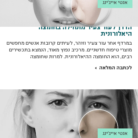
אנטי אייג'ינג
הדרך לעור צעיר מתחילה בחומצה
היאלורונית
במרדף אחר עור צעיר וזוהר, לעיתים קרובות אנשים מחפשים
מוצרי טיפוח חדשניים. מרכיב נפוץ מאוד, הנמצא בתכשירים
רבים, הוא החומצה ההיאלורונית. למרות שחומצה
היאלורונית נמצאת באופן טבעי בגופנו, מריחתה על העור
לכתבה המלאה
זכתה לפופולריות רבה בזכות תכונות האנטי-אייג'ינג שלה
ויתרונותיה הרבים. במאמר זה, נעמיק את הידע על החומצה
הנפלאה הזאת, השימושים שלה ויעילותה.
אנטי אייג'ינג