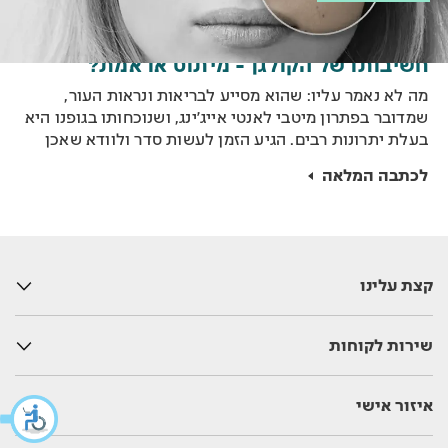
חשיבותו של הקולגן - מיתוס או אמת?
מה לא נאמר עליו: שהוא מסייע לבריאות ונראות העור,
שמדובר בפתרון מיטבי לאנטי אייג׳ינג, ושנוכחותו בגופנו היא
בעלת יתרונות רבים. הגיע הזמן לעשות סדר ולוודא שאכן
קולגן הוא חלבון הקסם. ספוילר: הכל נכון, רק חשוב לדעת
לכתבה המלאה
איך לטפל.
קצת עלינו
שירות לקוחות
איזור אישי