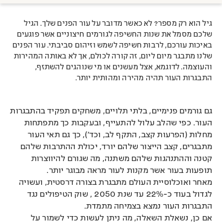
גיל הוא רק מספר? לא כאשר מדובר על עור הפנים שלך. הגיל
שלכם מסמל את שנות החשיפה לגורמים חיצוניים אשר פוגעים
באיכות עורכם, לרבות חשיפה לשמש וזיהום סביבתי. עור הפנים
שלנו מתבגר מיום ליום, זה קורה לכולם, אך לא באותה המהירות
והעוצמה. לדוגמא, אצל מעשנים או מי שנוהגים להשתזף,
התבגרות העור תהיה מהירה ומהותית יותר.
גם גורמים פנימיים, בלתי תלויים, משחקים תפקיד בהתבגרות
העור. כפי שהלב עלול להתעייף, ובעקבות כך מתפתחות
מחלות (הפרעות קצב, התקף לב, וכד'), כך גם תאי העור
מתבגרים, קצב הייצור שלהם יורד, יכולת ההתרבות שלהם
קטנה וההתנהגות שלהם משתנה, מה שגורם להיווצרות
תופעות בעור אשר מקנות לעור מראה מבוגר יותר.
מאחר ואוכלוסיית העולם מתבגרת בצורה דרסטית, ועשויה
לגדול בעוד כ-22% עד שנת 2050 , שוק הטיפולים נגד
התבגרות העור נמצא בצמיחה מתמדת.
אם כן, נשאלת השאלה, מה ניתן לעשות כדי לשמור על