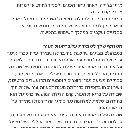
אותו בלילה, לאחר ניקוי הפנים ולפני הלחות, או למרוח
אחריו קרם הגנה.
המתינו בסבלנות לקבלת תוצאות! השפעת הרטינול באופן
נראה לעין לוקחת כמספר שבועות עד חודשים, אז היו
סבלניים ועקביים במהלך השימוש בתכשיר.
השותף שלך לשמירת על בריאות העור
בסבוקלם מבינים שהשגת עור בריא ושמירה עליו ככזה איננה
עניין של טיפול חד פעמי או פרוצדורה בודדת. בכדי לשמור
על איכות ובריאות העור יש לנהל מערכת יחסים של שמירה
הדדית, הכוללת מריחת חומרים פעילים באופן יומי, לכן,
סבוקלם מציעה מגוון מוצרים קוסמטיים המועשרים ברטינול,
אשר נוסחו בקפידה כדי לתת מענה לבעיות עור שונות תוך
שמירה על בריאות העור. קרם הלילה המועשר ברטינול הוא
בחירה מושלמת למלחמה נגד סימני ההזדקנות ושמירה על
בריאות העור.
שמירה על בריאות והאיכות העור היא מסע הדורש מסירות,
סבלנות ושילוב מוצרים נכונים. שלבו את הכללים של טיפול