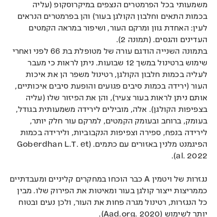
משמעותי בכל הפרמטרים הנצפים במיקרוסקופ (עליה
בכמות התאים וחלבון הקולגן בעור) והן בפרמטרים הנראים
לעין: האחדת גוון ומרקם העור, ושיפור במראה הקמטים
העדינים והגסים. (תמונה 2).
בתמונה השנייה הודגם עורה של מטופלת בת 66 לפני ואחרי
שימוש ברטינול במשך 12 שבועות. ניתן לראות כי מעבר
לעליה בכמות חלבון הקולגן, רטינול משפר הן את איכות
העור (ירידה בכמות סיבים פגועים והופעת סיבים איכותיים,
אותם ניתן לראות בעור צעיר), והן את הפיזור שלו (עליה
בצפיפות הקולגן). אלה, מובילים לירידה משמעותית בגודל,
בעומק, ברוחב ובעומק הקמטים, למרקם עור חלק יותר,
לירידה בנפח, ספירה וצפיפות הנקבוביות, ולירידה בכמות
הפיגמנט מלנין באזורים עם כתמים. (Goberdhan L.T. et
al. 2022).
נגזרות של ויטמין A כבר הוכחו במחקרים קליניים ומעבדתיים
כממריצות ייצור קולגן בעור ומאיטות את הפירוק שלו. מבין
כל הנגזרות, רטינול מגרה פחות את העור, ולכן נעים ובטוח
יותר לשימוש (Aad.org. 2020).