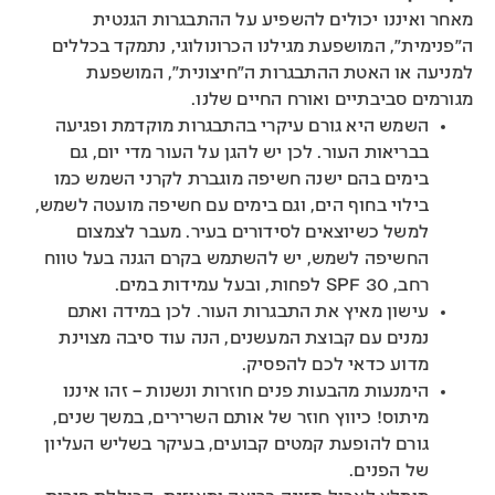
מאחר ואיננו יכולים להשפיע על ההתבגרות הגנטית
ה״פנימית״, המושפעת מגילנו הכרונולוגי, נתמקד בכללים
למניעה או האטת ההתבגרות ה״חיצונית״, המושפעת
מגורמים סביבתיים ואורח החיים שלנו.
השמש היא גורם עיקרי בהתבגרות מוקדמת ופגיעה
בבריאות העור. לכן יש להגן על העור מדי יום, גם
בימים בהם ישנה חשיפה מוגברת לקרני השמש כמו
בילוי בחוף הים, וגם בימים עם חשיפה מועטה לשמש,
למשל כשיוצאים לסידורים בעיר. מעבר לצמצום
החשיפה לשמש, יש להשתמש בקרם הגנה בעל טווח
רחב, SPF 30 לפחות, ובעל עמידות במים.
עישון מאיץ את התבגרות העור. לכן במידה ואתם
נמנים עם קבוצת המעשנים, הנה עוד סיבה מצוינת
מדוע כדאי לכם להפסיק.
הימנעות מהבעות פנים חוזרות ונשנות – זהו איננו
מיתוס! כיווץ חוזר של אותם השרירים, במשך שנים,
גורם להופעת קמטים קבועים, בעיקר בשליש העליון
של הפנים.